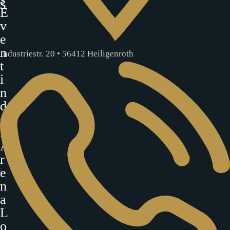
s
E
v
e
n
Industriestr. 20 • 56412 Heiligenroth
t
i
n
d
e
r
A
r
e
n
a
L
o